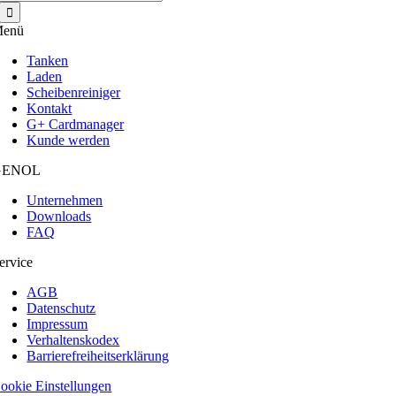
nach:
enü
Tanken
Laden
Scheibenreiniger
Kontakt
G+ Cardmanager
Kunde werden
GENOL
Unternehmen
Downloads
FAQ
ervice
AGB
Datenschutz
Impressum
Verhaltenskodex
Barrierefreiheitserklärung
ookie Einstellungen