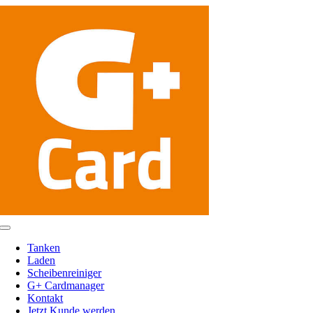
Zum
Inhalt
springen
Toggle
Navigation
Tanken
Laden
Scheibenreiniger
G+ Cardmanager
Kontakt
Jetzt Kunde werden