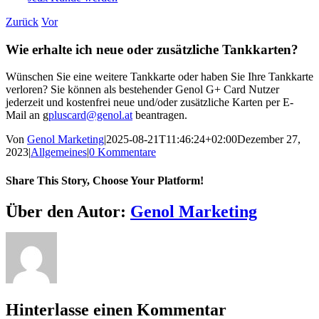
Zurück
Vor
Wie erhalte ich neue oder zusätzliche Tankkarten?
Wünschen Sie eine weitere Tankkarte oder haben Sie Ihre Tankkarte
verloren? Sie können als bestehender Genol G+ Card Nutzer
jederzeit und kostenfrei neue und/oder zusätzliche Karten per E-
Mail an g
pluscard@genol.at
beantragen.
Von
Genol Marketing
|
2025-08-21T11:46:24+02:00
Dezember 27,
2023
|
Allgemeines
|
0 Kommentare
Share This Story, Choose Your Platform!
Facebook
X
Reddit
LinkedIn
WhatsApp
Telegram
Tumblr
Pinterest
Vk
Xing
E-
Über den Autor:
Genol Marketing
Mail
Hinterlasse einen Kommentar