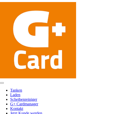
Zum
Inhalt
springen
Toggle
Navigation
Tanken
Laden
Scheibenreiniger
G+ Cardmanager
Kontakt
Jetzt Kunde werden